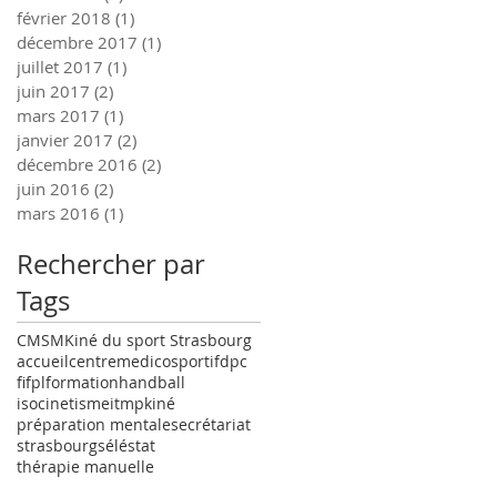
février 2018
(1)
1 post
décembre 2017
(1)
1 post
juillet 2017
(1)
1 post
juin 2017
(2)
2 posts
mars 2017
(1)
1 post
janvier 2017
(2)
2 posts
décembre 2016
(2)
2 posts
juin 2016
(2)
2 posts
mars 2016
(1)
1 post
Rechercher par
Tags
CMSM
Kiné du sport Strasbourg
accueil
centremedicosportif
dpc
fifpl
formation
handball
isocinetisme
itmp
kiné
préparation mentale
secrétariat
strasbourg
séléstat
thérapie manuelle