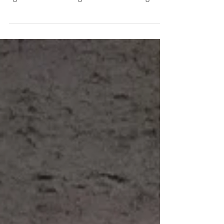
Le doc François Pietra et notre kiné Thomas
Fritz champion de national et une montée en
ligue 2 avec le Racing Club de Strasbourg
Alsace !!