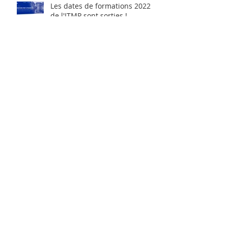
Les dates de formations 2022
de l'ITMP sont sorties !
Une 4ème place pour une
première !
Archives
juillet 2025
(1)
1 post
septembre 2024
(1)
1 post
août 2024
(1)
1 post
décembre 2023
(1)
1 post