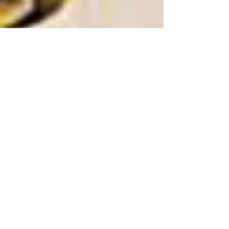
INFOS COVID19
Chers patients, Devant l'évolution de la
situation et suite aux diverses
recommandations de nos instances. Une
réunion de crise s'est...