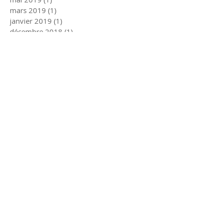
mars 2019
(1)
1 post
janvier 2019
(1)
1 post
décembre 2018
(1)
1 post
mars 2018
(1)
1 post
février 2018
(1)
1 post
décembre 2017
(1)
1 post
juillet 2017
(1)
1 post
juin 2017
(2)
2 posts
mars 2017
(1)
1 post
janvier 2017
(2)
2 posts
décembre 2016
(2)
2 posts
juin 2016
(2)
2 posts
mars 2016
(1)
1 post
Rechercher par Tags
CMSM
Kiné du sport Strasbourg
accueil
centremedicosportif
dpc
fifpl
formation
handball
isocinetisme
itmp
kiné
préparation mentale
secrétariat