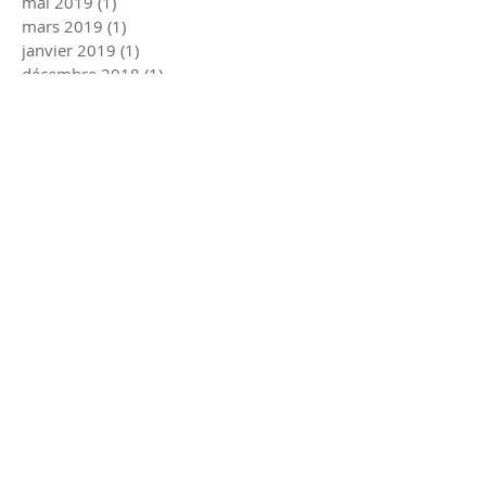
mai 2019
(1)
1 post
mars 2019
(1)
1 post
janvier 2019
(1)
1 post
décembre 2018
(1)
1 post
mars 2018
(1)
1 post
février 2018
(1)
1 post
décembre 2017
(1)
1 post
juillet 2017
(1)
1 post
juin 2017
(2)
2 posts
mars 2017
(1)
1 post
janvier 2017
(2)
2 posts
décembre 2016
(2)
2 posts
juin 2016
(2)
2 posts
mars 2016
(1)
1 post
Rechercher par Tags
CMSM
Kiné du sport Strasbourg
accueil
centremedicosportif
dpc
fifpl
formation
handball
isocinetisme
itmp
kiné
préparation mentale
secrétariat