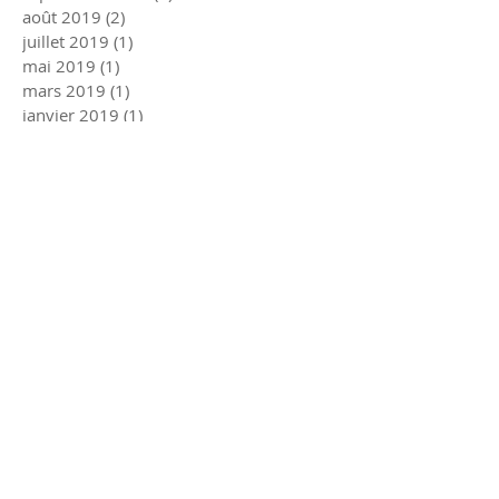
août 2019
(2)
2 posts
juillet 2019
(1)
1 post
mai 2019
(1)
1 post
mars 2019
(1)
1 post
janvier 2019
(1)
1 post
décembre 2018
(1)
1 post
mars 2018
(1)
1 post
février 2018
(1)
1 post
décembre 2017
(1)
1 post
juillet 2017
(1)
1 post
juin 2017
(2)
2 posts
mars 2017
(1)
1 post
janvier 2017
(2)
2 posts
décembre 2016
(2)
2 posts
juin 2016
(2)
2 posts
mars 2016
(1)
1 post
Rechercher par Tags
CMSM
Kiné du sport Strasbourg
accueil